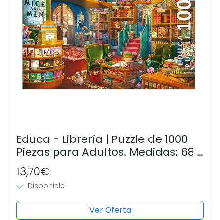
Educa - Librería | Puzzle de 1000
Piezas para Adultos. Medidas: 68 x
48 cm. Incluye Cola Fix Puzzle. A
13,70€
Partir de 14 años (19925)
Disponible
Ver Oferta