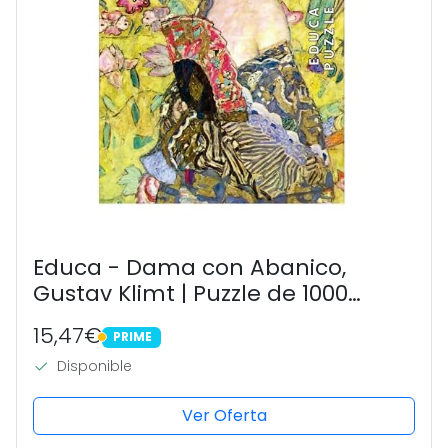
Educa - Dama con Abanico,
Gustav Klimt | Puzzle de 1000
Piezas para Adultos. Medidas: 48 x
15,47€
PRIME
68 cm. Incluye Cola Fix Puzzle. A
PRIME
Disponible
Partir de 14 años (19932)
Ver Oferta