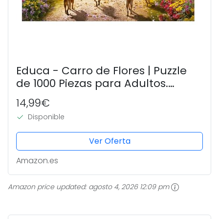
Educa - Carro de Flores | Puzzle
de 1000 Piezas para Adultos.
Medidas: 68 x 48 cm. Incluye Cola
14,99€
Fix Puzzle. A Partir de 14 años
Disponible
(19921)
Ver Oferta
Amazon.es
Amazon price updated:
agosto 4, 2026 12:09 pm