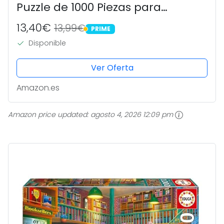
Puzzle de 1000 Piezas para
Adultos. Medidas: 68 x 48 cm.
13,40€
13,99€
PRIME
Incluye Cola Fix Puzzle. A Partir de
PRIME
Disponible
14 años (19923)
Ver Oferta
Amazon.es
Amazon price updated:
agosto 4, 2026 12:09 pm