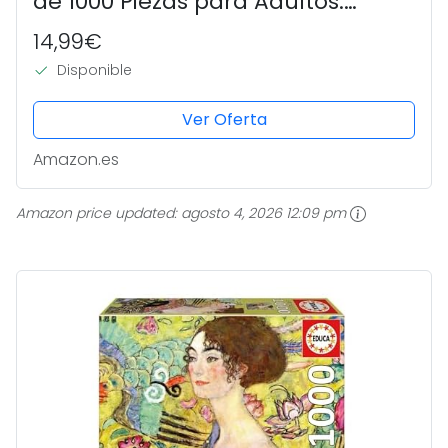
de 1000 Piezas para Adultos.
Medidas: 68 x 48 cm. Incluye Cola
14,99€
Fix Puzzle. A Partir de 14 años
Disponible
(19931)
Ver Oferta
Amazon.es
Amazon price updated:
agosto 4, 2026 12:09 pm