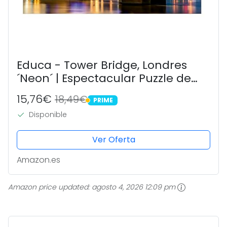
Educa - Tower Bridge, Londres
´Neon´ | Espectacular Puzzle de
1000 Piezas para Adultos Que
15,76€
18,49€
PRIME
Brilla en la Oscuridad. Incluye
PRIME
Disponible
Cola Fix Puzzle. A Partir de 14...
Ver Oferta
Amazon.es
Amazon price updated:
agosto 4, 2026 12:09 pm