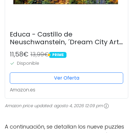
Educa - Castillo de
Neuschwanstein, ´Dream City Art´
| Puzzle de 1000 Piezas para
11,58€
13,99€
PRIME
Adultos. Medidas: 68 x 48 cm.
PRIME
Disponible
Incluye Cola Fix Puzzle. A Partir de
14 años...
Ver Oferta
Amazon.es
Amazon price updated:
agosto 4, 2026 12:09 pm
A continuación, se detallan los nueve puzzles