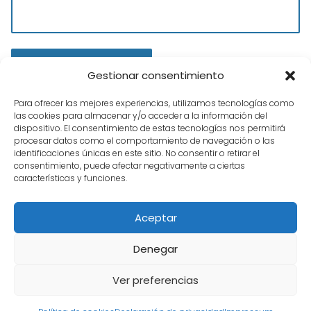
Gestionar consentimiento
Para ofrecer las mejores experiencias, utilizamos tecnologías como
las cookies para almacenar y/o acceder a la información del
dispositivo. El consentimiento de estas tecnologías nos permitirá
procesar datos como el comportamiento de navegación o las
identificaciones únicas en este sitio. No consentir o retirar el
consentimiento, puede afectar negativamente a ciertas
características y funciones.
Tienda Hobbies
Preparaciones Coches de Slot
Preparacion
Aceptar
Dallara de Spirit
Denegar
Ver preferencias
Aviso legal
Política de Cookies
Privacidad