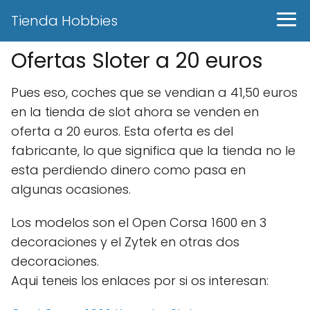
Tienda Hobbies
Ofertas Sloter a 20 euros
Pues eso, coches que se vendian a 41,50 euros
en la tienda de slot ahora se venden en
oferta a 20 euros. Esta oferta es del
fabricante, lo que significa que la tienda no le
esta perdiendo dinero como pasa en
algunas ocasiones.
Los modelos son el Open Corsa 1600 en 3
decoraciones y el Zytek en otras dos
decoraciones.
Aqui teneis los enlaces por si os interesan: