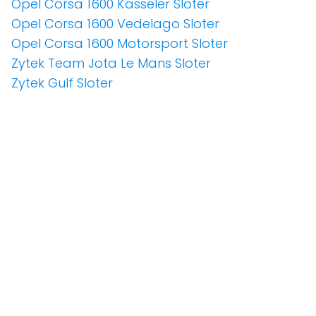
Opel Corsa 1600 Kasseler Sloter
Opel Corsa 1600 Vedelago Sloter
Opel Corsa 1600 Motorsport Sloter
Zytek Team Jota Le Mans Sloter
Zytek Gulf Sloter