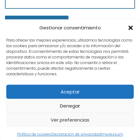
Gestionar consentimiento
Para ofrecer las mejores experiencias, utilizamos tecnologías como
las cookies para almacenar y/o acceder a la información del
dispositivo. El consentimiento de estas tecnologías nos permitirá
procesar datos como el comportamiento de navegación o las
identificaciones únicas en este sitio. No consentir o retirar el
consentimiento, puede afectar negativamente a ciertas
características y funciones.
Tienda Hobbies
Novedades de Slot
Ferrari 430 Challenge de
Aceptar
MB Slot
Denegar
Ver preferencias
Aviso legal
Política de Cookies
Privacidad
Política de cookies
Declaración de privacidad
Impressum