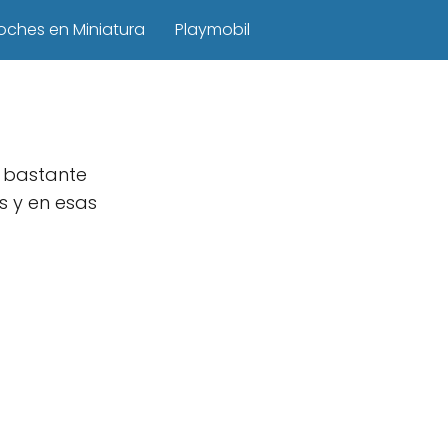
oches en Miniatura
Playmobil
n bastante
os y en esas